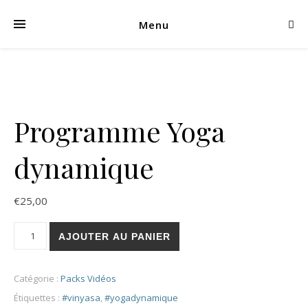
Menu
Programme Yoga
dynamique
€
25,00
quantité de Programme Yoga dynamique
AJOUTER AU PANIER
Catégorie :
Packs Vidéos
Étiquettes :
#vinyasa
,
#yogadynamique