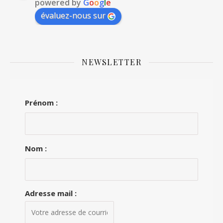
powered by
G
o
o
g
l
e
évaluez-nous sur
NEWSLETTER
Prénom :
Nom :
Adresse mail :